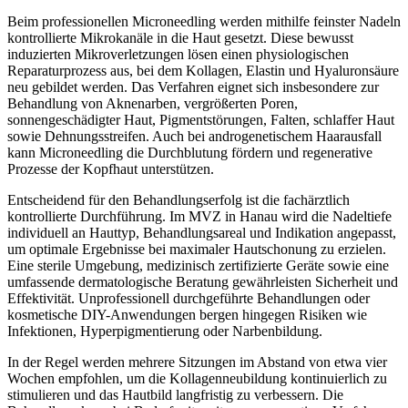
Beim professionellen Microneedling werden mithilfe feinster Nadeln
kontrollierte Mikrokanäle in die Haut gesetzt. Diese bewusst
induzierten Mikroverletzungen lösen einen physiologischen
Reparaturprozess aus, bei dem Kollagen, Elastin und Hyaluronsäure
neu gebildet werden. Das Verfahren eignet sich insbesondere zur
Behandlung von Aknenarben, vergrößerten Poren,
sonnengeschädigter Haut, Pigmentstörungen, Falten, schlaffer Haut
sowie Dehnungsstreifen. Auch bei androgenetischem Haarausfall
kann Microneedling die Durchblutung fördern und regenerative
Prozesse der Kopfhaut unterstützen.
Entscheidend für den Behandlungserfolg ist die fachärztlich
kontrollierte Durchführung. Im MVZ in Hanau wird die Nadeltiefe
individuell an Hauttyp, Behandlungsareal und Indikation angepasst,
um optimale Ergebnisse bei maximaler Hautschonung zu erzielen.
Eine sterile Umgebung, medizinisch zertifizierte Geräte sowie eine
umfassende dermatologische Beratung gewährleisten Sicherheit und
Effektivität. Unprofessionell durchgeführte Behandlungen oder
kosmetische DIY-Anwendungen bergen hingegen Risiken wie
Infektionen, Hyperpigmentierung oder Narbenbildung.
In der Regel werden mehrere Sitzungen im Abstand von etwa vier
Wochen empfohlen, um die Kollagenneubildung kontinuierlich zu
stimulieren und das Hautbild langfristig zu verbessern. Die